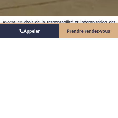
Avocat en
droit de la responsabilité et indemnisation des
victimes de dommages corporels
, inscrit au Barreau de Lyon
Appeler
Prendre rendez-vous
et susceptible d’intervenir dans toute la France,
Je mets mes compétences au service des victimes de
dommages corporels et de leurs proches,
Afin de
faire valoir leurs droits et d’obtenir une juste
indemnisation de leurs préjudices moraux et économiques
respectifs, quelle que soit la gravité et les conséquences que
le dommage a pu avoir (qu’il y ait eu des conséquences
faibles, ou qu’il en soit résulté un handicap très lourd, ou
encore un décès).
Je pratique le droit des dommages corporels et de leur
indemnisation,
de manière exclusive et quotidienne
, ce qui